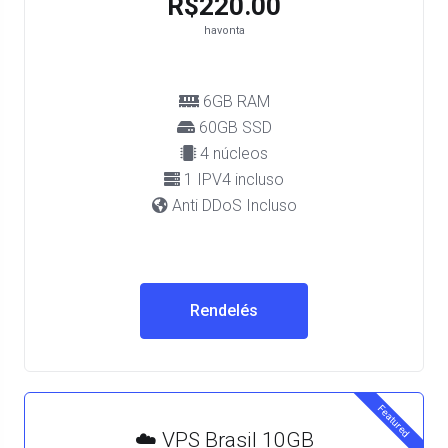
R$220.00
havonta
6GB RAM
60GB SSD
4 núcleos
1 IPV4 incluso
Anti DDoS Incluso
Rendelés
Featured
☁️ VPS Brasil 10GB