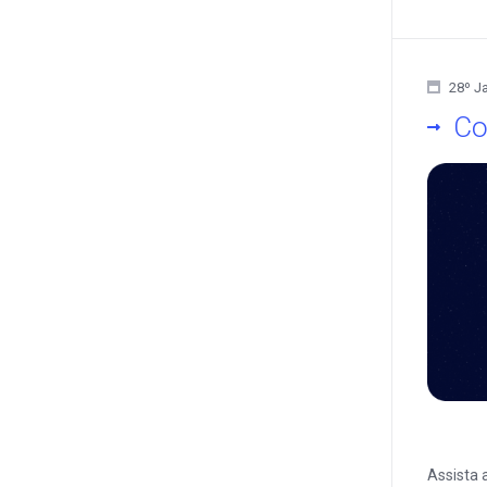
28º J
Co
Assista 