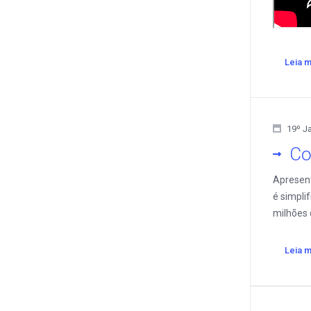
Leia m
19º J
Co
Apresent
é simpli
milhões 
Leia m