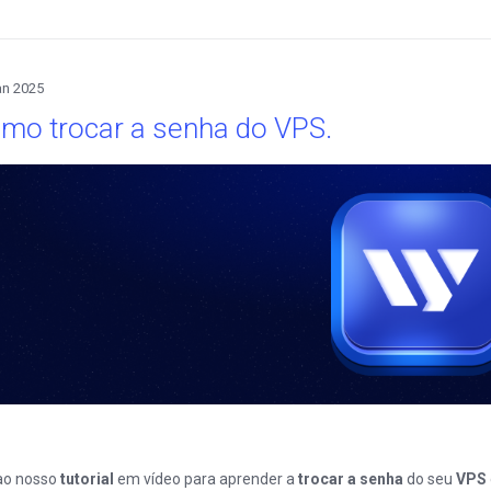
an 2025
mo trocar a senha do VPS.
ao nosso
tutorial
em vídeo para aprender a
trocar a senha
do seu
VPS